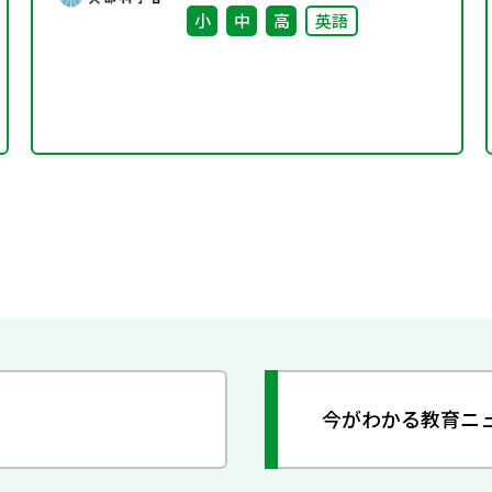
小
中
高
英語
今がわかる教育ニ