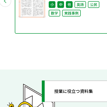
小
中
他
英語
公民
数学
実践事例
授業に役立つ資料集