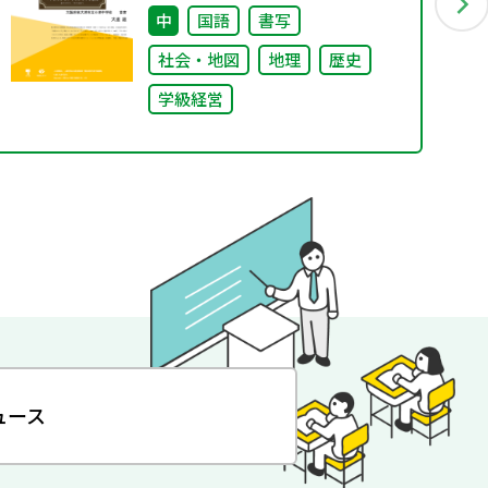
校のコンパス」生徒が創る学校
中
国語
書写
の最上位方針
社会・地図
地理
歴史
学級経営
ュース