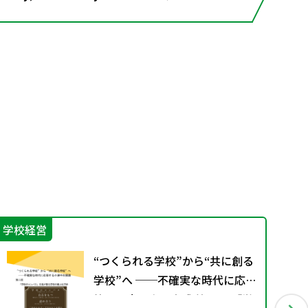
学校経営
そ
“つくられる学校”から“共に創る
学校”へ ──不確実な時代に応
答する小津中の実践 第二回 「学