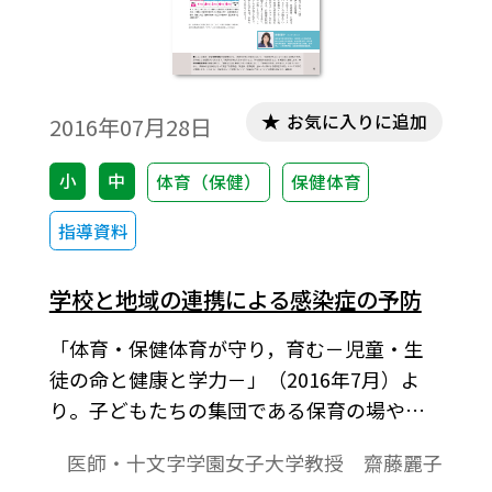
お気に入りに追加
2016年07月28日
小
中
体育（保健）
保健体育
指導資料
学校と地域の連携による感染症の予防
「体育・保健体育が守り，育む－児童・生
徒の命と健康と学力－」（2016年7月）よ
り。子どもたちの集団である保育の場や
小・中学校では、感染症の予防や集団感染
医師・十文字学園女子大学教授 齋藤麗子
対策は特に重要となる。教職員のみなら