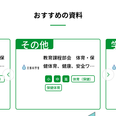
おすすめの資料
その他
保
教育課程部会 体育・保
ー
健体育、健康、安全ワー
キンググループ（第4
）
小
中
高
体育（保健）
回） 配付資料
保健体育