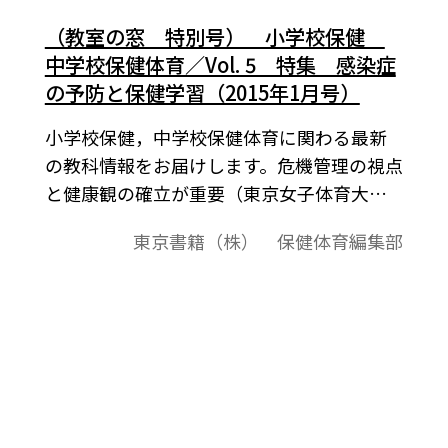
（教室の窓 特別号） 小学校保健
中学校保健体育／Vol. 5 特集 感染症
の予防と保健学習（2015年1月号）
小学校保健，中学校保健体育に関わる最新
の教科情報をお届けします。危機管理の視点
と健康観の確立が重要（東京女子体育大
学 戸田芳雄）学習指導要領のポイント／
東京書籍（株） 保健体育編集部
保健学習における感染症の予防に関する内
容（筑波大学体育系教授 野津有司）感染
症予防の基本は日頃の習慣（埼玉県中学校
校長）医務室から／感染症予防（十文字学
園女子大学教授 齋藤麗子）