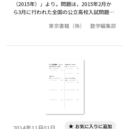
（2015年）」より。問題は，2015年2月か
ら3月に行われた全国の公立高校入試問題か
ら計算問題を選び，教科書の単元に合わせ
東京書籍（株） 数学編集部
て編集したものです。3年生になって高校入
試対策の学習だけでなく，普段の単元の学
習が終わった時点で，実際の入試問題を使
って演習するなど，ご活用いただけます。
お気に入りに追加
2014年11月01日