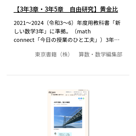
【3年3章・3年5章 自由研究】黄金比
2021～2024（令和3～6）年度用教科書「新
しい数学3年」に準拠。（math
connect「今日の授業のひと工夫」）3年
p.235「黄金比」では、縦と横の比について
東京書籍（株） 算数・数学編集部
さらに考えを深めていきます。p.63で調べた
コピー用紙の縦と横の比と、新書判やICカー
ドの縦と横の比は異なっています。ここで
は、その比について考えるなかで、相似や2
次方程式が活用できることに気づかせたい
ところです。また、このような数理的な考え
方が人間の文化と深くかかわっていること
も感じさせたいですね。