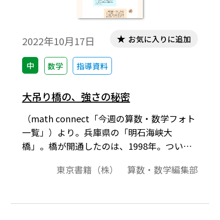
お気に入りに追加
2022年10月17日
中
数学
指導資料
大吊り橋の、強さの秘密
（math connect「今週の算数・数学フォト
一覧」）より。兵庫県の「明石海峡大
橋」。橋が開通したのは、1998年。つい最
近、トルコのダーダネルス海峡に世界最長
東京書籍（株） 算数・数学編集部
の吊り橋が完成するまで、ずいぶん長い
間、世界一の長さとしてギネス記録に認定
されていた。［キーワード］#中3 #2次方程
式 #式の展開と因数分解