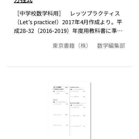
［中学校数学科用］ レッツプラクティス
（Let's practice!）2017年4月作成より。平
成28-32（2016-2019）年度用教科書に準拠
した，計算問題を中心とした評価問題例で
東京書籍（株） 数学編集部
す。ワード文書ファイルは，お使いのPCに
「Tosho数式エディタ」（無償）をインスト
ールしていただくと，ワードの問題データ
中の数式を正しく表示したり，数値や式を
編集したりすることが可能となります。