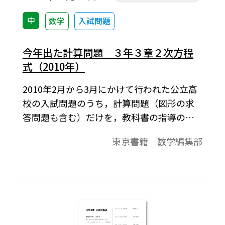
中
数学
入試問題
今年出た計算問題─３年３章２次方程
式（2010年）
2010年2月から3月にかけて行われた公立高
校の入試問題のうち，計算問題（図形の求
答問題も含む）だけを，教科書の指導の順
に合わせて収録したものです。 なるべくす
東京書籍 数学編集部
べての問題を掲載するようにしています
が，数値等が同じ，あるいは，類似してい
る問題については割愛しております。また，
問題の文章表現を教科書に合わせたり，同
一内容の問は1つの問題にまとめたりしてお
ります。