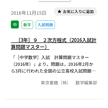
お気に入りに追加
2016年11月15日
中
数学
入試問題
［3年］９ ２次方程式（2016入試計
算問題マスター）
「［中学数学］入試 計算問題マスター
（2016年）」より。問題は，2016年2月か
ら3月に行われた全国の公立高校入試問題か
ら計算問題を選び，教科書の単元に合わせ
東京書籍（株） 数学編集部
て編集したものです。3年生になって高校入
試対策の学習だけでなく，普段の単元の学
習が終わった時点で，実際の入試問題を使
って演習するなど，ご活用いただけます。な