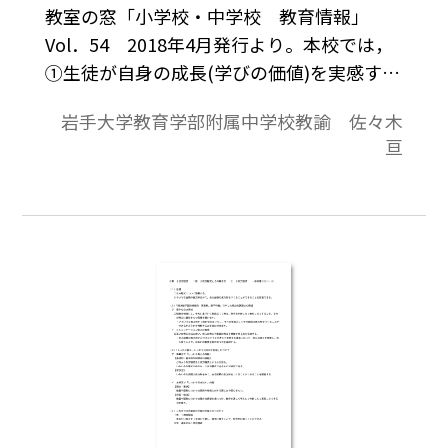
教室の窓「小学校・中学校 教育情報」
Vol．54 2018年4月発行より。本校では，
①生徒が自身の成長(学びの価値)を実感する
ことができる，②自身の学習状況を認知し,
岩手大学教育学部附属中学校教諭 佐々木
その後の学びの指針にすることができる，
亘
という二つの視点をふまえた評価場面を単
元に適切に位置づけることで，より質の高
い学習と評価のサイクルが実現されると考
え，授業実践を行っている。本稿ではその
実践の一端として,形成的評価に主眼を置い
た実践事例を二つ紹介する。