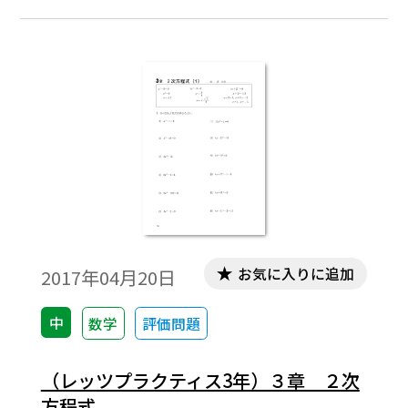
でも，単元の学習が終わった時点で，実際の
入試問題を使って計算問題の演習をするな
ど，ご活用いただけます。
お気に入りに追加
2017年04月20日
中
数学
評価問題
（レッツプラクティス3年）３章 ２次
方程式