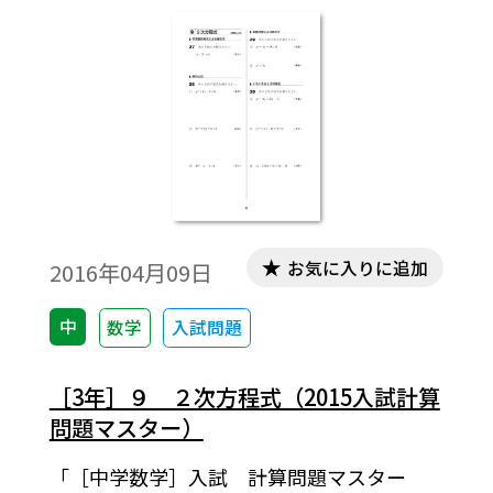
お，ワード版は「Tosho数式エディタ（無
償）」で作成しています。先生のパソコンに
「Tosho数式エディタ」がインストールされ
ていないと表示できません。
お気に入りに追加
2016年04月09日
中
数学
入試問題
［3年］９ ２次方程式（2015入試計算
問題マスター）
「［中学数学］入試 計算問題マスター