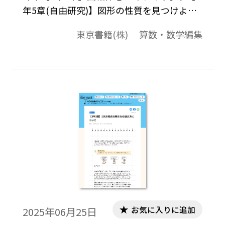
年5章(自由研究)】図形の性質を見つけよう
【2年5章】2つの正三角形の性質は?【2年5
東京書籍(株) 算数・数学編集
章】四角形DEAFがどのような四角形になる
か考えよう【2年5章】平行四辺形になるた
めの条件を使って、図形の性質を証明して
みよう【2年5章】平行四辺形の利用【3年3
章・3年5章(自由研究)】黄金比【3年4章(自
由研究)】瞬間の速さ【3年6章】星形の角の
和【3年6章】新しい視点で円を見直そう【3
年6章】円外の点からその円への接戦の作図
を考えてみよう【3年7章】はしごはどこま
で届くかな?【3年7章】ピタゴラス数を見つ
けてみよう【3年7章】三平方の定理
お気に入りに追加
2025年06月25日