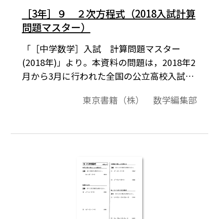
［3年］９ ２次方程式（2018入試計算
問題マスター）
「［中学数学］入試 計算問題マスター
(2018年)」より。本資料の問題は，2018年2
月から3月に行われた全国の公立高校入試問
題から計算問題を選び，教科書の単元に合
東京書籍（株） 数学編集部
わせて編集したものです。3年生になって高
校入試対策の学習だけでなく，１・２年生
でも，単元の学習が終わった時点で，実際の
入試問題を使って計算問題の演習をするな
ど，ご活用いただけます。