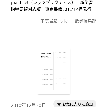
practice!（レッツプラクティス）」新学習
指導要領対応版 東京書籍2011年4月発行よ
り。平成24-27（2012-2015）年度用教科書
東京書籍（株） 数学編集部
に準拠した、計算問題を中心とした評価問
題例です。問題用紙＋解答の構成になってい
ます。ワード文書ファイルとPDFファイルを
準備しました。なお、ワード文書は、お使
いのPCに「Tosho数式エディタ」（無償）
をインストールしていただくと、ワードの
問題データ中の数式を正しく表示したり、
数値や式を編集したりすることが可能とな
ります。
お気に入りに追加
2010年12月20日