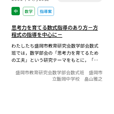
中
数学
指導案
思考力を育てる数式指導のあり方－方
程式の指導を中心に－
わたしたち盛岡市教育研究会数学部会数式
班では，数学部会の「思考力を育てるため
の工夫」という研究テーマをもとに，「思
考力を育てる数式指導のあり方」という主
盛岡市教育研究会数学部会数式班 盛岡市
題を設定し，各学年の方程式の単元の指導
立飯岡中学校 畠山雅之
において数年間にわたって実践を中心とし
た継続研究を行っている。今回の実践資料
は，今年度の研究についてまとめたもの
を，９月２９日に行われた第３７回岩手県
数学教育研究大会で発表したものである。