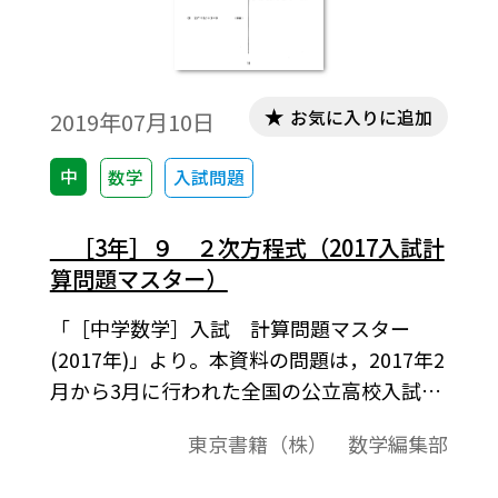
お気に入りに追加
2019年07月10日
中
数学
入試問題
［3年］９ ２次方程式（2017入試計
算問題マスター）
「［中学数学］入試 計算問題マスター
(2017年)」より。本資料の問題は，2017年2
月から3月に行われた全国の公立高校入試問
題から計算問題を選び，教科書の単元に合
東京書籍（株） 数学編集部
わせて編集したものです。3年生になって高
校入試対策の学習だけでなく，１・２年生