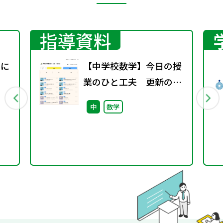
指導資料
義に
【中学校数学】今日の授
業のひと工夫 更新のお
知らせ
中
数学