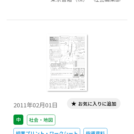
は交通網を生かしたICなどの電子機械や伝統
的工芸品に注目し，これらを通して東北地
方の産業の特色について考察する。
お気に入りに追加
2011年02月01日
中
社会・地図
授業プリント・ワークシート
指導資料