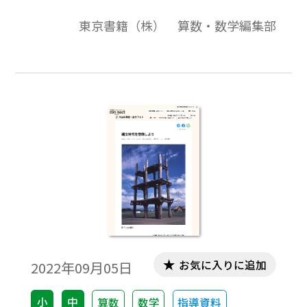
で、東根市の生産量は、全国の市町村の中
東京書籍（株） 算数・数学編集部
で第1位。日本で今一番たくさん生産されて
いる「佐藤錦」は東根市の佐藤栄助さんが
作った品種。［キーワード］#小5 #小4 #単
位量あたりの大きさ #小3 #わり算の筆算 #
植木算
お気に入りに追加
2022年09月05日
小
中
算数
数学
指導資料