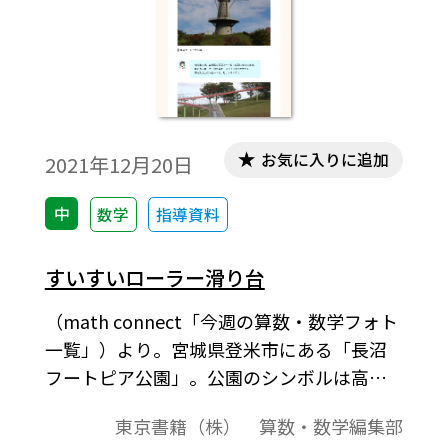
お気に入りに追加
2021年12月20日
中
数学
指導資料
すいすいローラー滑り台
（math connect「今週の算数・数学フォト
一覧」）より。宮城県登米市にある「長沼
フートピア公園」。公園のシンボルは高台
にそびえ立つオランダ風車「白鳥」で、高
東京書籍（株） 算数・数学編集部
さは21.22メートル、羽根の長さは23.70メー