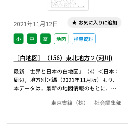
お気に入りに追加
2021年11月12日
小
中
高
地図
指導資料
［白地図］（156）東北地方２(河川)
最新「世界と日本の白地図」（4）＜日本：
周辺，地方別＞編（2021年11月版）より。
本データは，最新の地図情報のもとに、高
画質・高品質で作成しています。教材プリン
東京書籍（株） 社会編集部
ト作成やワークシート作成などで，自由に
加工・編集してご利用いただけます。