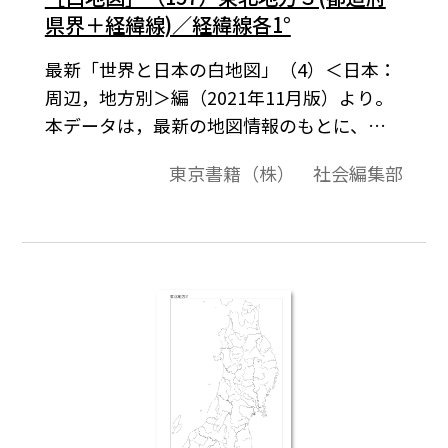
県界＋経緯線)／経緯線各1°
最新「世界と日本の白地図」（4）＜日本：
周辺，地方別＞編（2021年11月版）より。
本データは，最新の地図情報のもとに、高
画質・高品質で作成しています。教材プリン
東京書籍（株） 社会編集部
ト作成やワークシート作成などで，自由に
加工・編集してご利用いただけます。