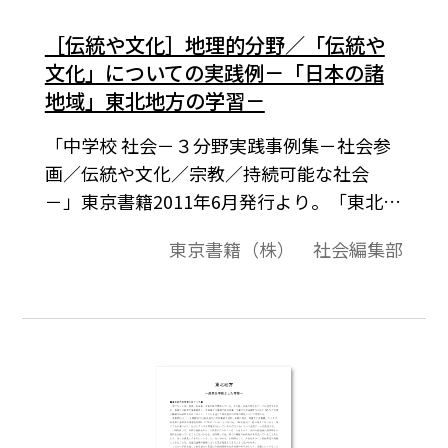
［伝統や文化］地理的分野／「伝統や
文化」についての実践例－「日本の諸
地域」東北地方の学習－
「中学校 社会－３分野実践事例集－社会参
画／伝統や文化／宗教／持続可能な社会
－」東京書籍2011年6月発行より。「東北地
方で伝統的な生活や文化が根付いているの
東京書籍（株） 社会編集部
はなぜか」「東北地方には，どのような生
活，文化が見られるのか」「自分たちの郷
土，地域の発展」を中心に授業を展開した
実践例。