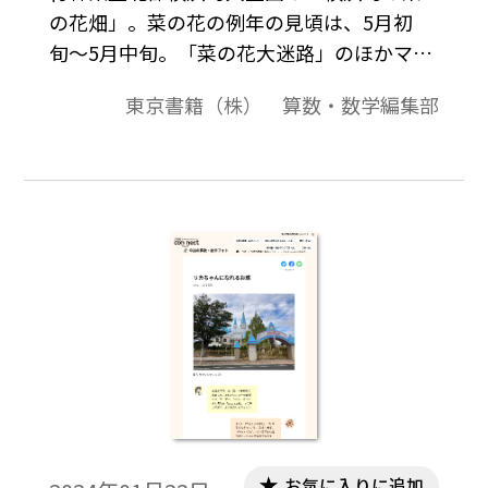
の花畑」。菜の花の例年の見頃は、5月初
旬〜5月中旬。「菜の花大迷路」のほかマラ
ソン大会なども行われるイベント「菜の花
東京書籍（株） 算数・数学編集部
フェスティバルinよこはま」の2024年の開
催は、5月11日（土）・12日（日）の予定。
お気に入りに追加