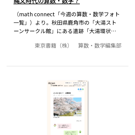
縄文時代の算数・数学？
（math connect「今週の算数・数学フォト
一覧」）より。秋田県鹿角市の「大湯スト
ーンサークル館」にある遺跡「大湯環状列
石（おおゆかんじょうれっせき）」で発掘
東京書籍（株） 算数・数学編集部
された縄文土器。「土版（どばん）」と呼
ばれている。大湯ストーンサークル館の大
湯環状列石は2021年、「北海道・北東北の
縄文遺跡群」として世界遺産に登録され
た。