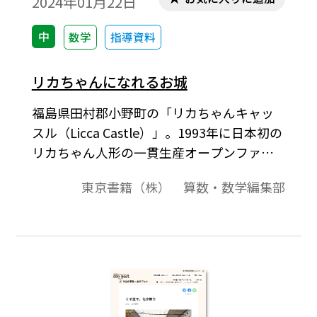
2024年01月22日
中
数学
指導資料
リカちゃんになれるお城
福島県田村郡小野町の「リカちゃんキャッ
スル（Licca Castle）」。1993年に日本初の
リカちゃん人形の一貫生産オープンファク
トリーとして開設。株式会社タカラトミー
東京書籍（株） 算数・数学編集部
の許諾を受けて、リカちゃんキャッスルオ
リジナル「リカちゃん」をはじめ様々な人
形を製造販売している。歴代のリカちゃん
の展示を見られるほか、工場見学もでき
る。