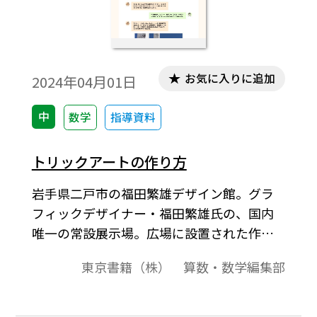
お気に入りに追加
2024年04月01日
中
数学
指導資料
トリックアートの作り方
岩手県二戸市の福田繁雄デザイン館。グラ
フィックデザイナー・福田繁雄氏の、国内
唯一の常設展示場。広場に設置された作品
『ローマ字の宇宙』には、二戸出身の物理
東京書籍（株） 算数・数学編集部
学者・田中舘愛橘（1856〜1952年）の肖像
が浮かび上がる。