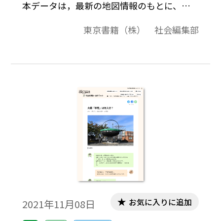
本データは，最新の地図情報のもとに、高
画質・高品質で作成しています。教材プリン
東京書籍（株） 社会編集部
ト作成やワークシート作成などで，自由に
加工・編集してご利用いただけます。
お気に入りに追加
2021年11月08日