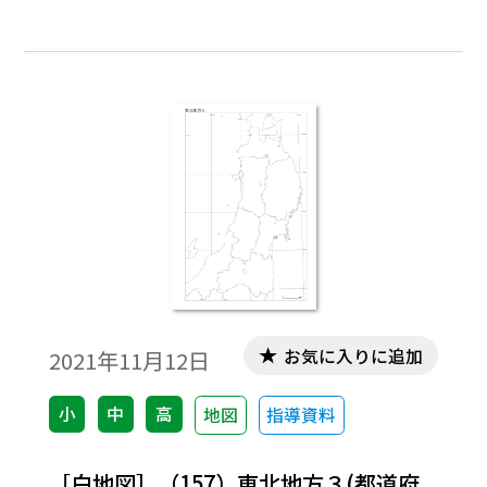
トル。［キーワード］#中2 #中3 #1次関数 #
平均の速さ
お気に入りに追加
2021年11月12日
小
中
高
地図
指導資料
［白地図］（157）東北地方３(都道府