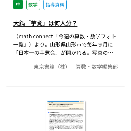
中
数学
指導資料
大鍋「芋煮」は何人分？
（math connect「今週の算数・数学フォト
一覧」）より。山形県山形市で毎年９月に
「日本一の芋煮会」が開かれる。写真の鍋
の名前は、「三代目鍋太郎」で直径は6.5メ
東京書籍（株） 算数・数学編集部
ートル。2018年に作られた［キーワード］#
中3 #数学化 #相似な図形 #体積比