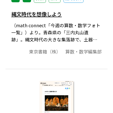
縄文時代を想像しよう
（math connect「今週の算数・数学フォト
一覧」）より。青森県の「三内丸山遺
跡」。縄文時代の大きな集落跡で、土器や
石器などがたくさん見つかっている。ヒョ
東京書籍（株） 算数・数学編集部
ウタン、ゴボウ、マメ、クリなどの植物も、
栽培していたらしい。写真は「大型掘立柱
建物」。［キーワード］#中1 #中3 #小
6 #比例 #相似な図形 #数学史 #比 #
比例式