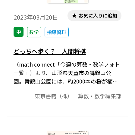
お気に入りに追加
2023年03月20日
中
数学
指導資料
どっちへ歩く？ 人間将棋
（math connect「今週の算数・数学フォト
一覧」）より。山形県天童市の舞鶴山公
園。舞鶴山公園には、約2000本の桜が植え
られていて、山頂では人間将棋が行われ
東京書籍（株） 算数・数学編集部
る。［キーワード］#中1 #小1 #座標 #小4 #
ばしょはどこかな #位置の表し方