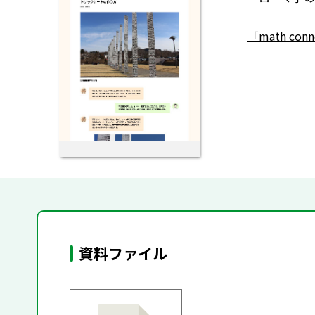
「math co
資料ファイル