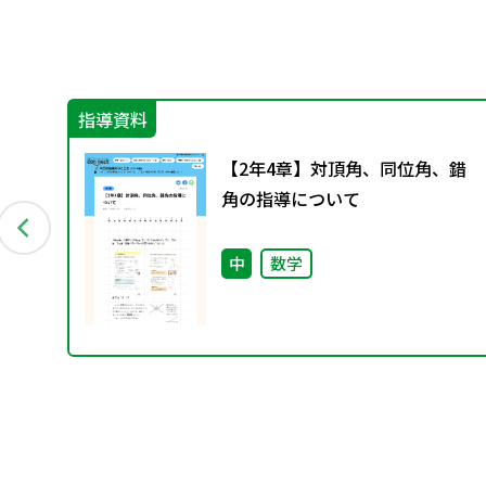
指導資料
比例
【2年4章】対頂角、同位角、錯
角の指導について
中
数学