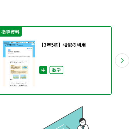
指導資料
指
【3年5章】相似の利用
中
数学