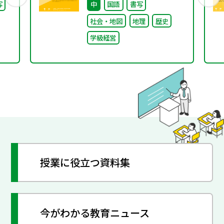
写
中
国語
書写
小津中の実践 第一回 “当
社会・地図
地理
歴史
たり前”を問い直すルー
学級経営
ルメイキング（校則見直
し）
授業に役立つ資料集
今がわかる教育ニュース