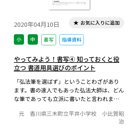
お気に入りに追加
2020年04月10日
小
中
書写
指導資料
やってみよう！書写④ 知っておくと役
立つ 書道用具選びのポイント
「弘法筆を選ばず」ということわざがあり
ます。書の達人でもあった弘法大師は、どん
な筆であっても立派に書いたと言われます
が、一方で、弘法大師は書体によって筆を
元 香川県三木町立平井小学校 小比賀昭
使い分け、よい筆を求めたとされます。で
治
は、上手な用具の選び方のコツをご紹介し
ましょう。