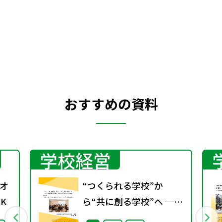
おすすめの資料
学校経営
オ
“つくられる学校”か
K
ら“共に創る学校”へ ──
不確実な時代に応答する