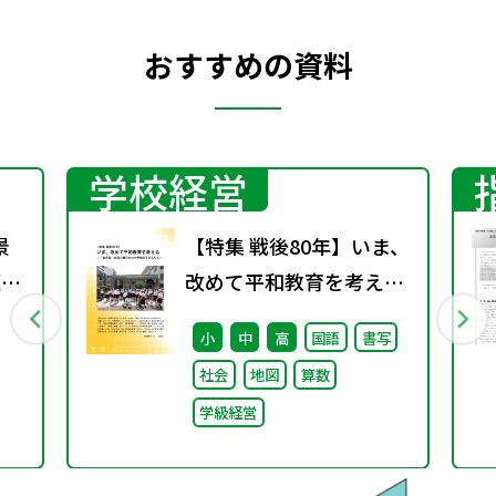
おすすめの資料
学校経営
景
【特集 戦後80年】いま、
題
改めて平和教育を考え
る〜「あの日」を語り継
小
中
高
国語
書写
ぐ本川小学校の子どもた
社会
地図
算数
ち〜
学級経営