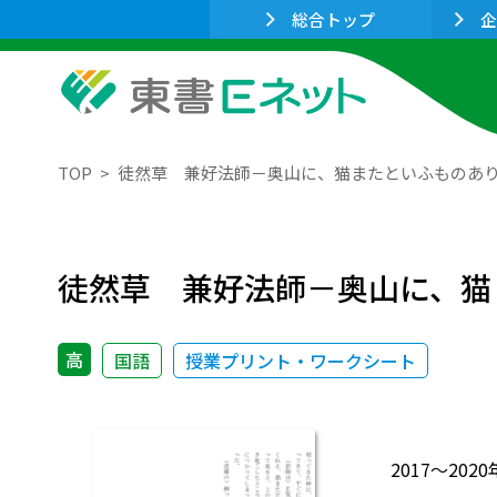
総合トップ
企
TOP
徒然草 兼好法師－奥山に、猫またといふものあ
徒然草 兼好法師－奥山に、猫
高
国語
授業プリント・ワークシート
2017～2