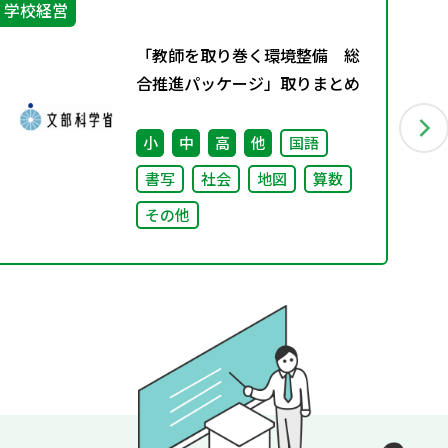
学校経営
生
「教師を取り巻く環境整備 総
合推進パッケージ」取りまとめ
小
中
高
他
国語
書写
社会
地図
算数
その他