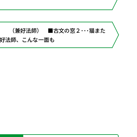
語］ （兼好法師） ■古文の窓２･･･猫また
兼好法師、こんな一面も