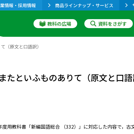
業情報・採用情報
商品ラインナップ・サービス
教科の広場
資料をさがす
りて（原文と口語訳）
またといふものありて（原文と口語
020年度用教科書「新編国語総合 （332）」に対応した内容で，