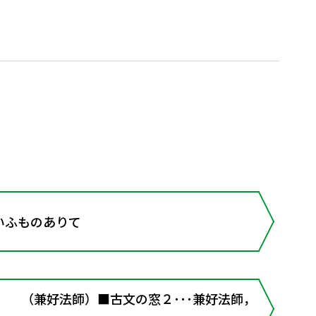
いふものありて
］ （兼好法師）■古文の窓２･･･兼好法師，