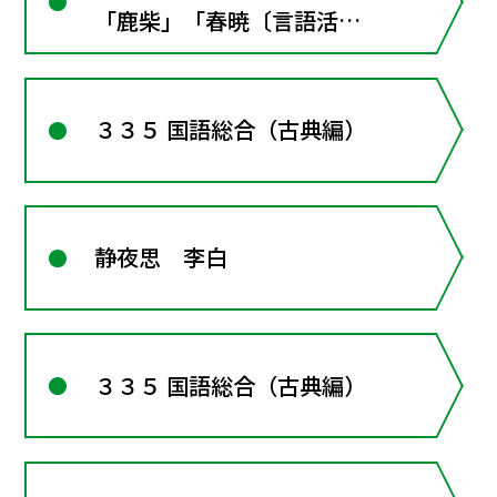
「鹿柴」「春暁〔言語活
動〕」「送元二使安西」「黄
鶴楼送孟浩然之広陵」「涼州
３３５ 国語総合（古典編）
詞」「春望」「香炉峰下、新
卜山居･･･」 ■漢文
の窓4･･･漢詩の形式ときま
り"
静夜思 李白
３３５ 国語総合（古典編）