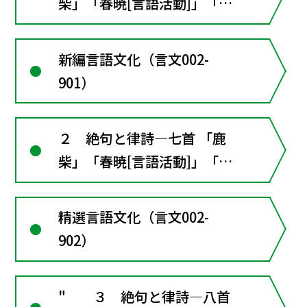
柴」「春暁[言語活動]」「黄
鶴楼送孟浩然之広陵」「贈汪
倫」「涼州詞」「春望」〈漢
新編言語文化（言文002-
詩と日本文学〉〔言語活動〕
901）
訳詩を書く■漢文の窓２･･･
漢詩の形式ときまり
２ 絶句と律詩―七首 「鹿
柴」「春暁[言語活動]」「黄
鶴楼送孟浩然之広陵」「贈汪
倫」「涼州詞」「春望」
精選言語文化（言文002-
〔言語活動〕訳詩を書く ■
902）
漢文の窓２･･･漢詩の形式と
きまり
" ３ 絶句と律詩―八首