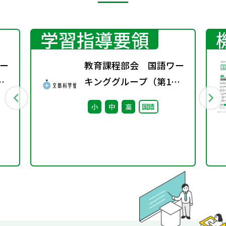
学習指導要領
ー
教育課程部会 国語ワー
キンググループ（第1
回） 配付資料
小
中
高
国語