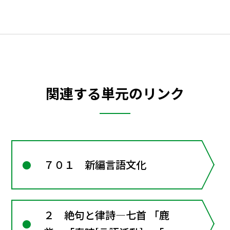
関連する単元のリンク
７０１ 新編言語文化
２ 絶句と律詩―七首 「鹿