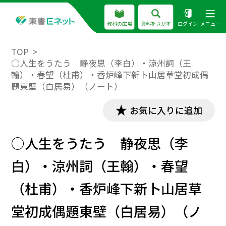
教科の広場
資料をさがす
ログイン
メニュー
TOP
○人生をうたう 静夜思（李白）・涼州詞（王
翰）・春望（杜甫）・香炉峰下新卜山居草堂初成偶
題東壁（白居易）（ノート）
お気に入りに追加
○人生をうたう 静夜思（李
白）・涼州詞（王翰）・春望
（杜甫）・香炉峰下新卜山居草
堂初成偶題東壁（白居易）（ノ