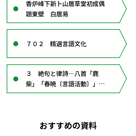
香炉峰下新卜山居草堂初成偶
題東壁 白居易
７０２ 精選言語文化
３ 絶句と律詩―八首「鹿
柴」「春暁〔言語活動〕」
「送元二使安西」「黄鶴楼送
孟浩然之広陵」「涼州詞」
「春望」「香炉峰下，新卜山
おすすめの資料
居･･･」漢文の窓4･･･漢詩の
形式ときまり