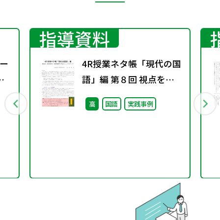
指導資料
ー
4R授業ネタ帳「現代の国
語」編 第８回 視点を変
え、発想を豊かにするト
高
国語
実践事例
レーニング（１）