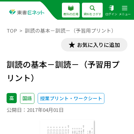
教科の広場
資料をさがす
ログイン
メニュー
TOP
訓読の基本－訓読－（予習用プリント）
お気に入りに追加
訓読の基本－訓読－（予習用プ
リント）
高
国語
授業プリント・ワークシート
公開日：
2017年04月01日