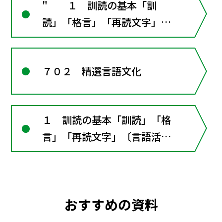
" １ 訓読の基本「訓
読」「格言」「再読文字」
〔言語活動〕漢字の
読みと意味―漢和辞典を活用
７０２ 精選言語文化
しよう"
１ 訓読の基本「訓読」「格
言」「再読文字」〔言語活
動〕漢字の読みと意味―漢和
辞典を活用しよう
おすすめの資料