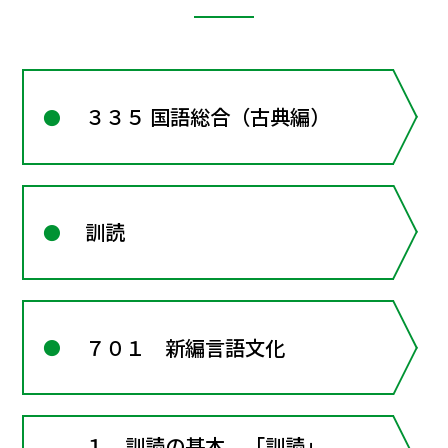
３３５ 国語総合（古典編）
訓読
７０１ 新編言語文化
１ 訓読の基本 「訓読」