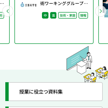
術ワーキンググループ
（第12回）配付資料
術
中
高
技術・家庭
情報
授業に役立つ資料集