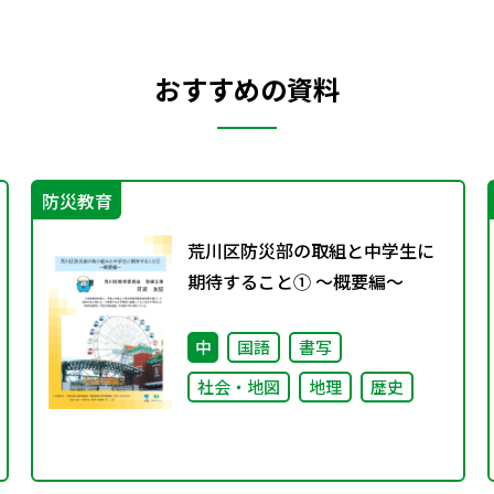
おすすめの資料
防災教育
荒川区防災部の取組と中学生に
期待すること① ～概要編～
中
国語
書写
社会・地図
地理
歴史