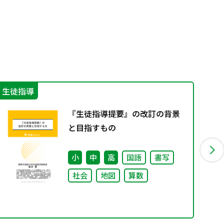
生徒指導
防
『生徒指導提要』の改訂の背景
と目指すもの
小
中
高
国語
書写
社会
地図
算数