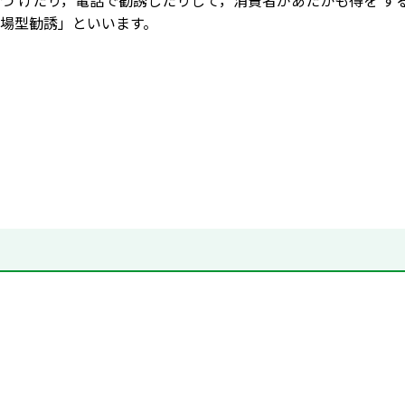
つ けたり，電話で勧誘したりして，消費者があたかも得を す
場型勧誘」といいます。