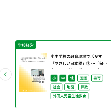
学校経営
ー
小中学校の教育現場で活かす
付資
「やさしい日本語」③ ～「保護
者への（学校運営としての）や
さしい日本語」～
術
小
中
他
国語
書写
社会
地図
算数
外国人児童生徒教育