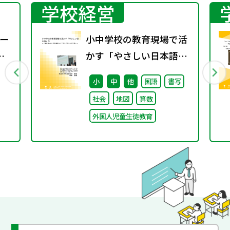
学校経営
ー
小中学校の教育現場で活
かす「やさしい日本語」
③ ～「保護者への（学校
小
中
他
国語
書写
運営としての）やさしい
社会
地図
算数
日本語」～
外国人児童生徒教育