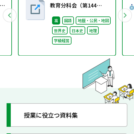
レ
教育分科会（第144
徒
回） 配付資料
高
国語
地歴・公民・地図
世界史
日本史
地理
学級経営
授業に役立つ資料集