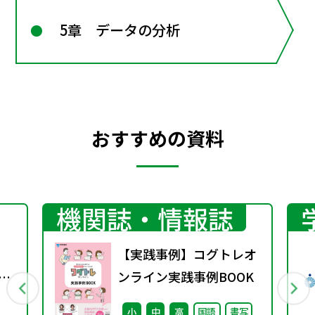
5章 データの分析
おすすめの資料
機関誌・情報誌
【実践事例】コグトレオ
分野
ンライン実践事例BOOK
法
小
中
高
国語
書写