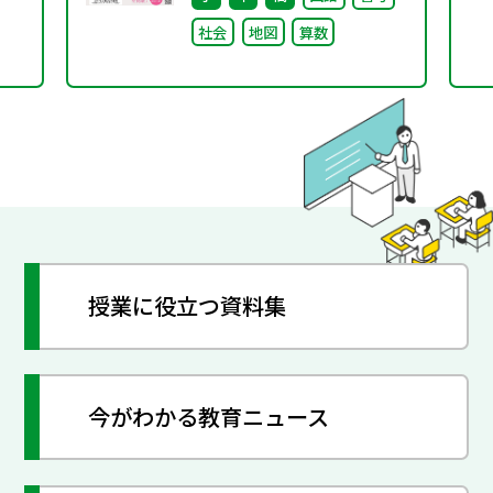
シリ
社会
地図
算数
授業に役立つ資料集
今がわかる教育ニュース