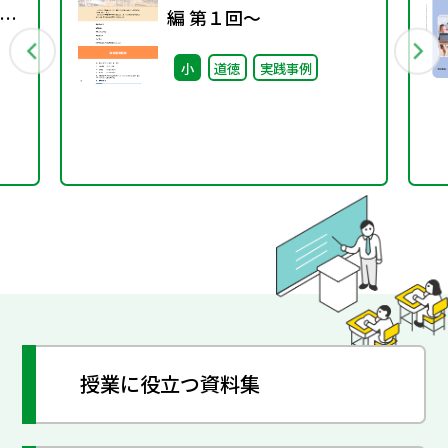
ト
編 第１回～
カ
小
道徳
実践事例
授業に役立つ資料集