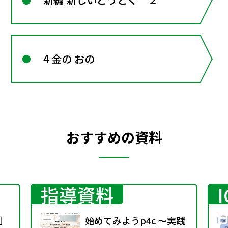
4 金の おの
おすすめの資料
指導資料
］
始めてみようp4c ～実践