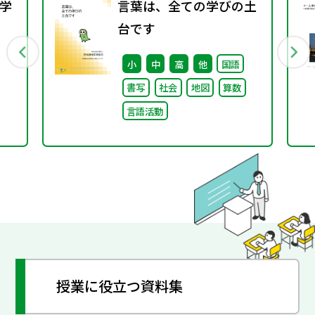
学
言葉は、全ての学びの土
台です
行
小
中
高
他
国語
書写
社会
地図
算数
言語活動
授業に役立つ資料集