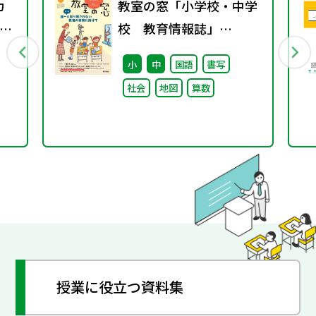
カ
教室の窓「小学校・中学
ン
校 教育情報誌」
～
vol.74 2025年1月発行
小
中
国語
書写
社会
地図
算数
授業に役立つ資料集