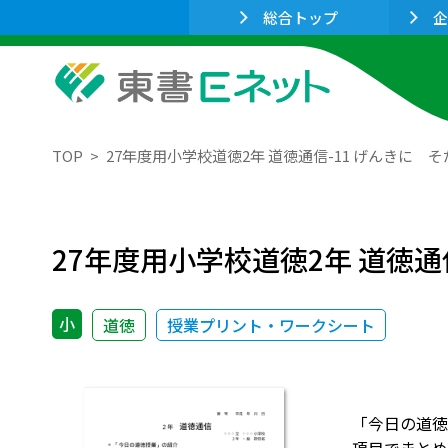
総合トップ
企
TOP
27年度用小学校道徳2年 道徳通信-11 げんきに 
27年度用小学校道徳2年 道徳通
小
道徳
授業プリント・ワークシート
「今日の道徳