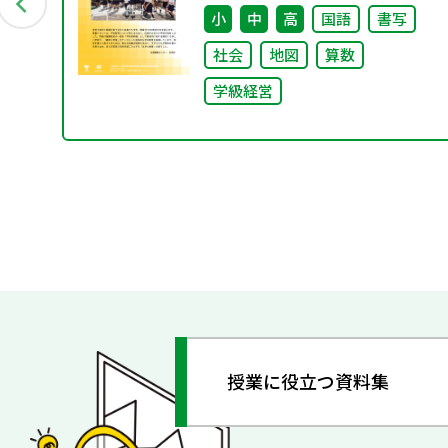
たち〜
小
中
高
国語
書写
社会
地図
算数
学級経営
授業に役立つ資料集