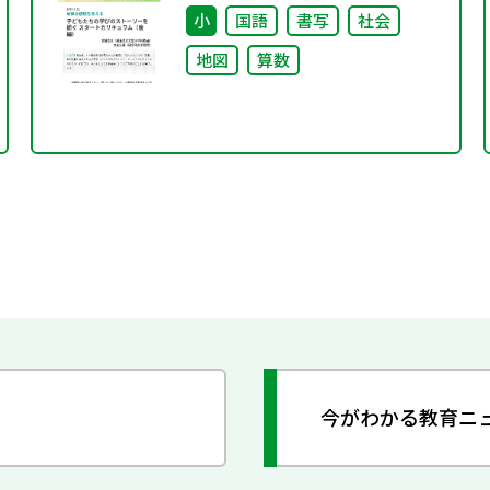
小
国語
書写
社会
地図
算数
今がわかる教育ニ