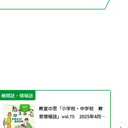
機関誌・情報誌
指
教室の窓「小学校・中学校 教
育情報誌」vol.75 2025年4月発
行