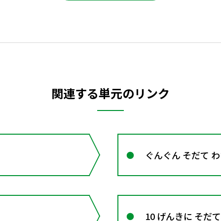
関連する単元のリンク
ぐんぐん そだて 
10 げんきに そだ