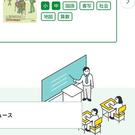
小
中
国語
書写
社会
地図
算数
ュース