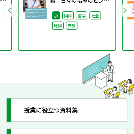
語分
着！日々の指導のヒント
がここに
小
国語
書写
社会
地図
算数
授業に役立つ資料集