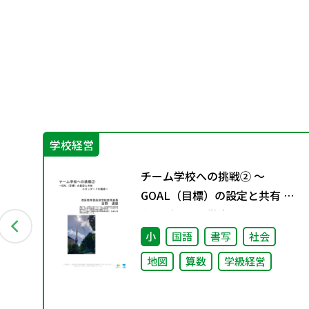
学校経営
す
チーム学校への挑戦② ～
GOAL（目標）の設定と共有 ス
タンダードの徹底～
小
国語
書写
社会
地図
算数
学級経営