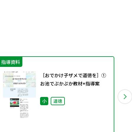
指導資料
学
［おでかけ子ザメで道徳を］①
お池でぷかぷか教材+指導案
小
道徳