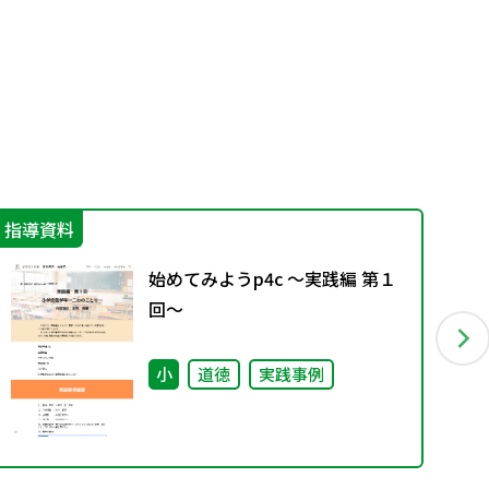
指導資料
学
始めてみようp4c ～実践編 第１
回～
小
道徳
実践事例