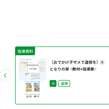
指導資料
も
［おでかけ子ザメで道徳を］➃
ぐ
となりの家 ~教材+指導案~
）
小
道徳