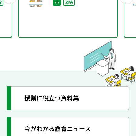
写
小
道徳
い
授業に役立つ資料集
今がわかる教育ニュース