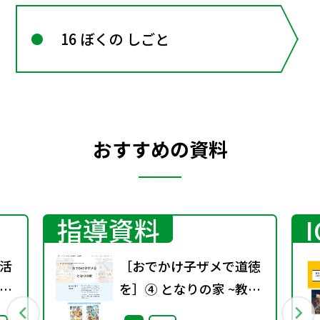
16 ぼくの しごと
おすすめの資料
指導資料
活
［おでかけ子ザメで道徳
」
を］➃ となりの家 ~教材
学校
+指導案~