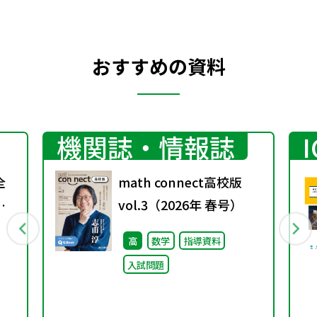
おすすめの資料
機関誌・情報誌
全
math connect高校版
し
vol.3（2026年 春号）
高
数学
指導資料
入試問題