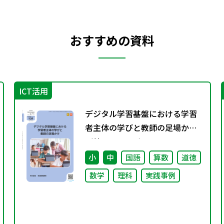
おすすめの資料
ICT活用
デジタル学習基盤における学習
者主体の学びと教師の足場かけ
（特別課題131）
小
中
国語
算数
道徳
数学
理科
実践事例