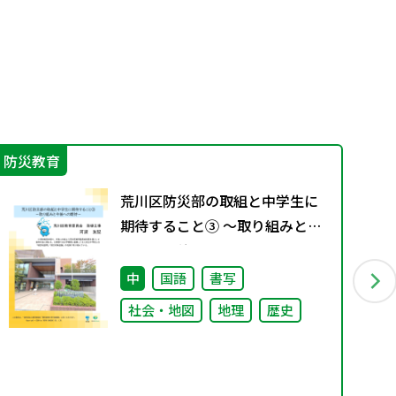
防災教育
学
荒川区防災部の取組と中学生に
期待すること③ ～取り組みと今
後への期待～
中
国語
書写
社会・地図
地理
歴史