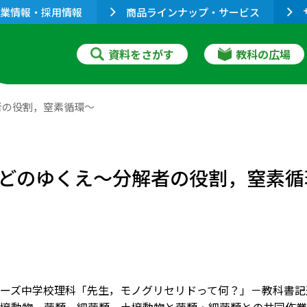
業情報・採用情報
商品ラインナップ・サービス
資料をさがす
教科の広場
者の役割，窒素循環～
どのゆくえ～分解者の役割，窒素循
ーズ中学校理科「先生，モノグリセリドって何？」－教科書記述