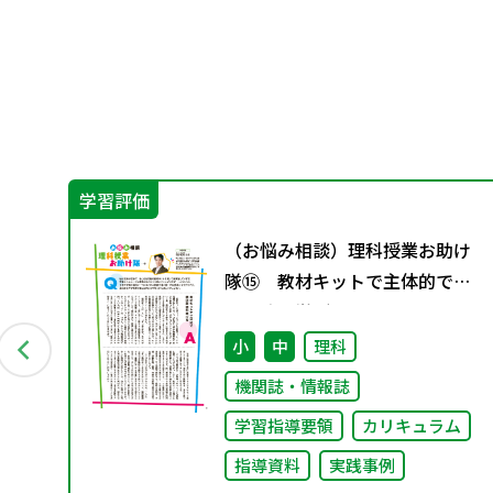
学習評価
つの
（お悩み相談）理科授業お助け
隊⑮ 教材キットで主体的で個
別最適な学びを
小
中
理科
機関誌・情報誌
学習指導要領
カリキュラム
指導資料
実践事例