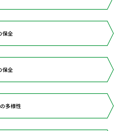
の保全
の保全
物の多様性