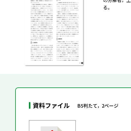
の分解者，土
る。
資料ファイル
B5判たて，2ページ