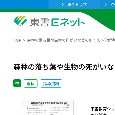
総合トップ
企
TOP
森林の落ち葉や生物の死がいなどのゆくえ～分解
森林の落ち葉や生物の死がいな
中
理科
指導資料
東書教育シリ