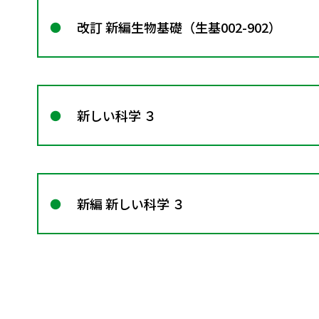
改訂 新編生物基礎（生基002-902）
新しい科学 ３
新編 新しい科学 ３