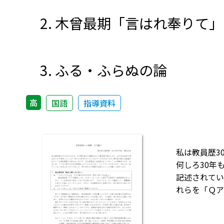
2. 木曾最期「言はれ奉りて」
3. ふる・ふらぬの論
高
国語
指導資料
私は教員歴3
何しろ30年
記述されてい
れらを「Ｑア