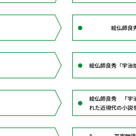
り結び／仮定条件
絵仏師良秀 
絵仏師良秀『宇治
絵仏師良秀 「宇治
れた近現代の小説を
／係り結び／仮定
" 平家物