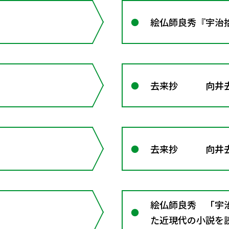
絵仏師良秀『宇治
去来抄 向井
去来抄 向井
絵仏師良秀 「宇治
た近現代の小説を読