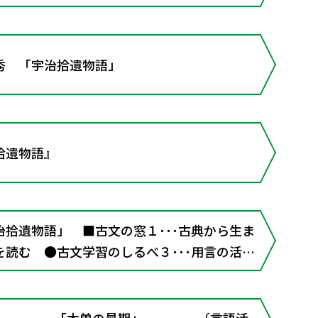
と確定条件
「宇治拾遺物語」
拾遺物語』
拾遺物語」 ■古文の窓１･･･古典から生ま
読む ●古文学習のしるべ３･･･用言の活用
条件と確定条件
語 「木曽の最期」 〔言語活