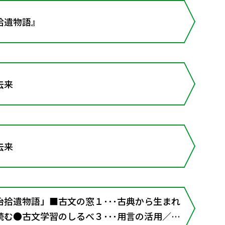
拾遺物語』
去来
去来
拾遺物語」■古文の窓１･･･古典から生まれ
む●古文学習のしるべ３･･･用言の活用／係