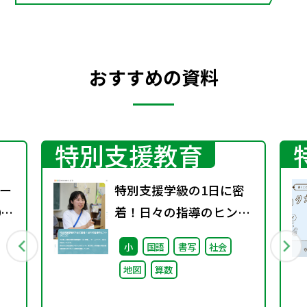
親しもう／文字の移り変わり
おすすめの資料
特別支援教育
ー
特別支援学級の1日に密
0
着！日々の指導のヒント
がここに
小
国語
書写
社会
地図
算数