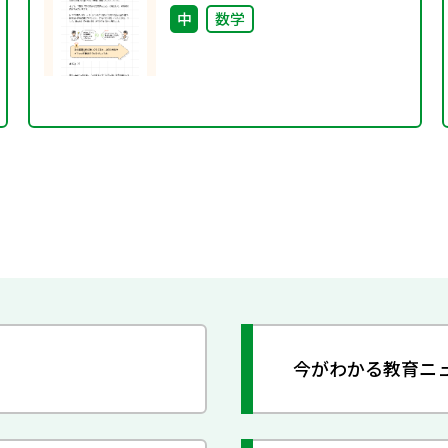
中
数学
今がわかる教育ニ