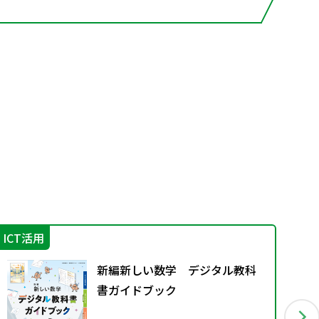
ICT活用
指
新編新しい数学 デジタル教科
書ガイドブック