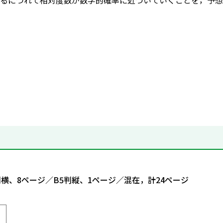
るにつれて相対度数が数学的確率に近づいていくことを，予想
判横、8ページ／B5判縦、1ページ／混在，計24ページ