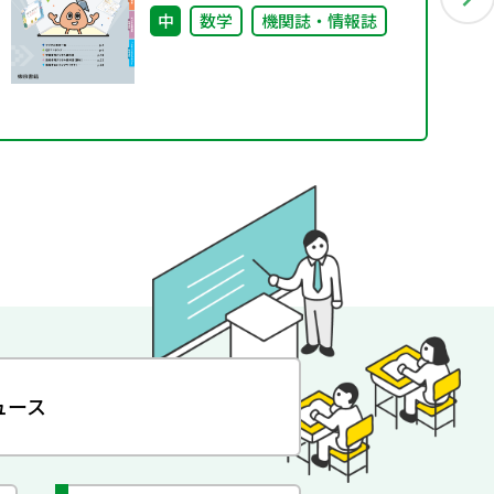
中
数学
機関誌・情報誌
ュース