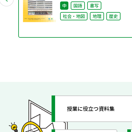
中
国語
書写
社会・地図
地理
歴史
授業に役立つ資料集