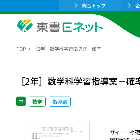
総合トップ
企
TOP
［2年］数学科学習指導案－確率－
［2年］数学科学習指導案－確
中
数学
指導案
サイコロや硬