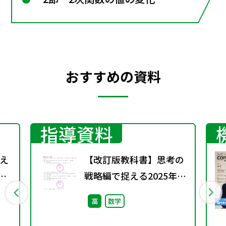
おすすめの資料
指導資料
え
【改訂版教科書】思考の
EW
戦略編で捉える2025年入
リー
試問題（Advancedシリ
高
数学
ーズ）