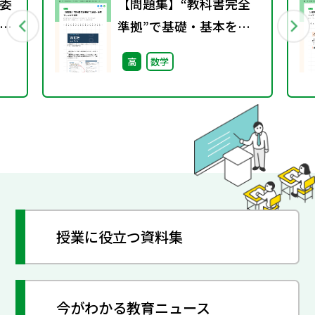
委
【問題集】“教科書完全
学
準拠”で基礎・基本をし
っかり習熟
高
数学
授業に役立つ資料集
今がわかる教育ニュース