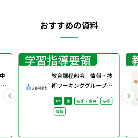
おすすめの資料
学習指導要領
中
教育課程部会 情報・技
 ～
術ワーキンググループ
待
（第11回）配付資料
中
高
技術・家庭
技術
情報