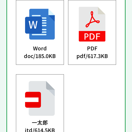
Word
PDF
doc/
185.0KB
pdf/
617.3KB
一太郎
jtd/
614.5KB