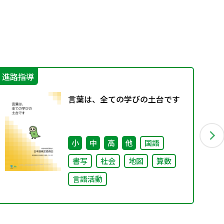
進路指導
機
言葉は、全ての学びの土台です
小
中
高
他
国語
書写
社会
地図
算数
言語活動