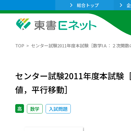
総合トップ
企
TOP
センター試験2011年度本試験［数学ⅠＡ：２次関
センター試験2011年度本試
値，平行移動］
高
数学
入試問題