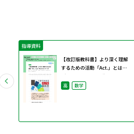
指導資料
・
【改訂版教科書】より深く理解
するための活動「Act.」とは
（Essenceシリーズ）
高
数学