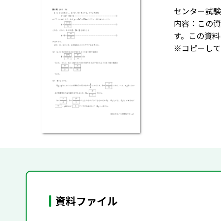
センター試験
内容：この資
す。この資料
※コピーして
資料ファイル