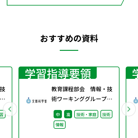
おすすめの資料
学習指導要領
技
教育課程部会 情報・技
術ワーキンググループ
（第11回）配付資料
習
中
高
技術・家庭
技術
情報