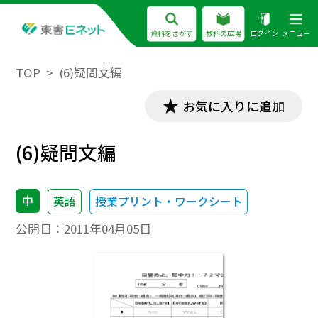
資料をさがす
教科の広場
ログイン
メニュー
TOP
(6)疑問文編
お気に入りに追加
(6)疑問文編
中
英語
授業プリント・ワークシート
公開日：
2011年04月05日