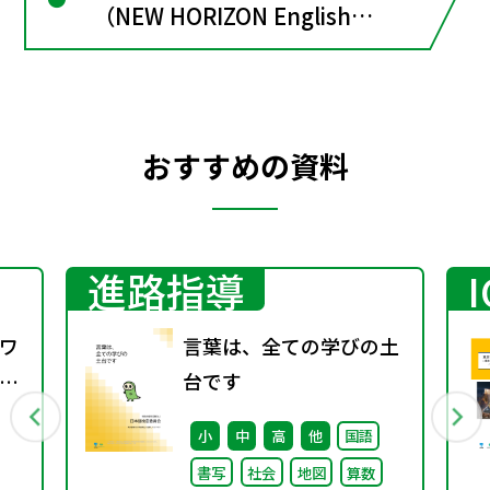
（NEW HORIZON English
Course１）
おすすめの資料
進路指導
ワ
言葉は、全ての学びの土
8
台です
小
中
高
他
国語
書写
社会
地図
算数