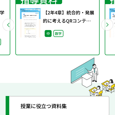
学
【2年4章】統合的・発展
的に考えるQRコンテン
行
ツ
中
数学
授業に役立つ資料集