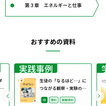
第３章 エネルギーと仕事
おすすめの資料
実践事例
学
生徒の「なるほど…」に
つながる観察・実験の工
夫（特別課題129）
中
理科
実験資料