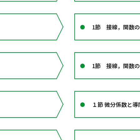
1節 接線，関数
1節 接線，関数
１節 微分係数と導