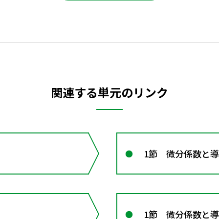
関連する単元のリンク
1節 微分係数と
1節 微分係数と