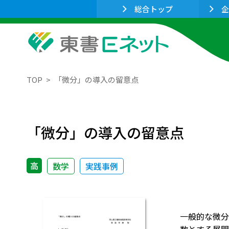
総合トップ
企
TOP
「微分」の導入の留意点
「微分」の導入の留意点
高
数学
実践事例
一般的な微分