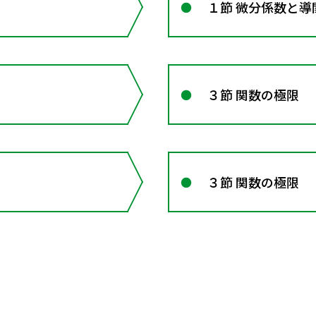
１節 微分係数と導
３節 関数の極限
３節 関数の極限