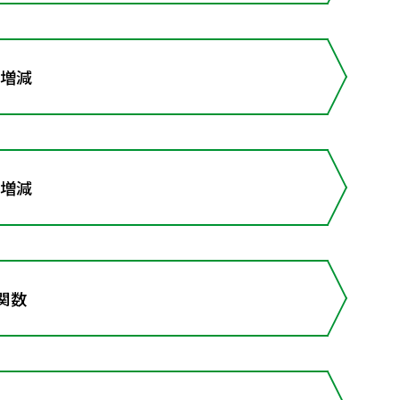
の増減
の増減
関数