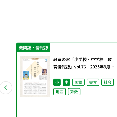
機関誌・情報誌
に
教室の窓「小学校・中学校 教
編～
育情報誌」vol.76 2025年9月発
行
小
中
国語
書写
社会
地図
算数