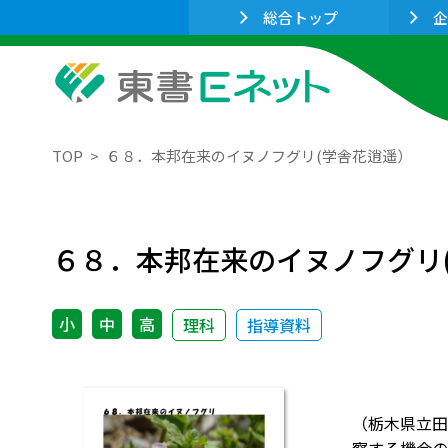
総合トップ
企
TOP
６８．本邦在来のイヌノフグリ(学舎花逍遥）
６８．本邦在来のイヌノフグリ
小
中
高
理科
指導資料
（栃木県立田