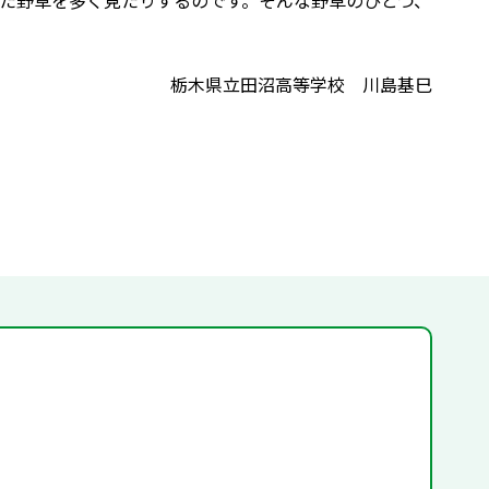
た野草を多く見たりするのです。そんな野草のひとつ、
栃木県立田沼高等学校 川島基巳