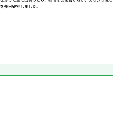
なかった草に出会ったり、都市化の影響からか、めっきり減っ
を先日観察しました。