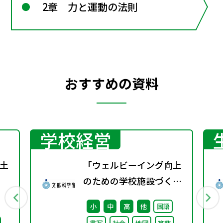
2章 力と運動の法則
おすすめの資料
学校経営
土
「ウェルビーイング向上
のための学校施設づくり
のアイディア集」の公表
小
中
高
他
国語
について
書写
社会
地図
算数