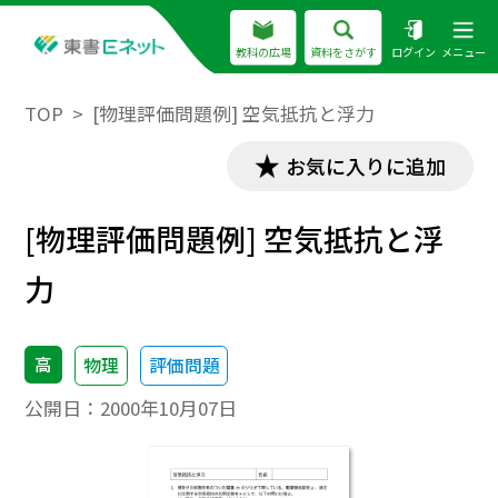
教科の広場
資料をさがす
ログイン
メニュー
TOP
[物理評価問題例] 空気抵抗と浮力
お気に入りに追加
[物理評価問題例] 空気抵抗と浮
力
高
物理
評価問題
公開日：
2000年10月07日