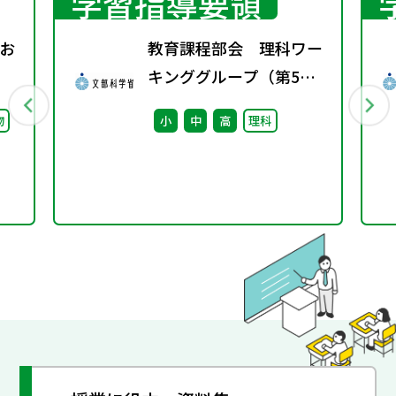
学習指導要領
お
教育課程部会 理科ワー
キンググループ（第5
回） 配付資料
物
小
中
高
理科