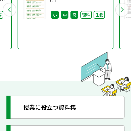
会
写
小
中
高
理科
生物
し
授業に役立つ資料集