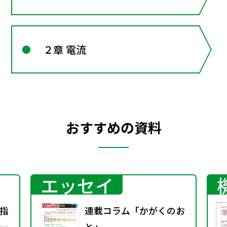
２章 電流
おすすめの資料
エッセイ
指
連載コラム「かがくのお
り
と」