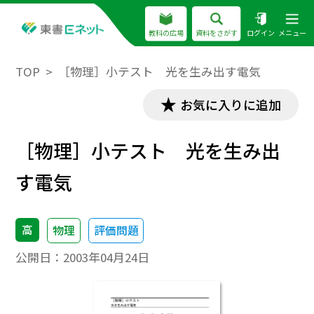
教科の広場
資料をさがす
ログイン
メニュー
TOP
［物理］小テスト 光を生み出す電気
お気に入りに追加
［物理］小テスト 光を生み出
す電気
高
物理
評価問題
公開日：
2003年04月24日