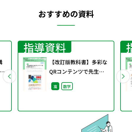
おすすめの資料
指導資料
購
【改訂版教科書】多彩な
科
QRコンテンツで先生の
書
授業を徹底サポート
高
数学
能