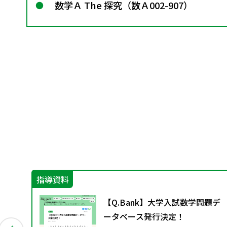
数学Ａ The 探究（数Ａ002-907）
指導資料
「解
【Q.Bank】大学入試数学問題デ
ータベース発行決定！