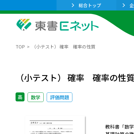
総合トップ
企
TOP
（小テスト） 確率 確率の性質
（小テスト） 確率 確率の性
高
数学
評価問題
教科書「数学