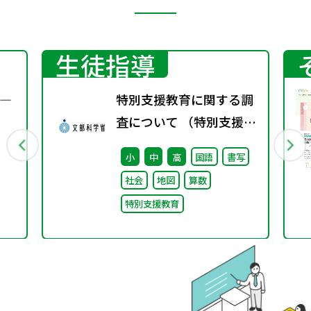
生徒指導
―
特別支援教育に関する調
査について （特別支援教
育体制整備状況調査、通
小
中
高
国語
書写
級による指導実施状況調
社会
地図
算数
査）
特別支援教育