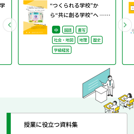
学
“つくられる学校”か
ら“共に創る学校”へ ──
行
不確実な時代に応答する
中
国語
書写
小津中の実践 第三回
社会・地図
地理
歴史
「共創プロジェク
学級経営
ト」“好き”が社会とつな
がる学び
授業に役立つ資料集