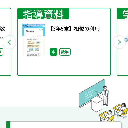
指導資料
数
【3年5章】相似の利用
学
中
数学