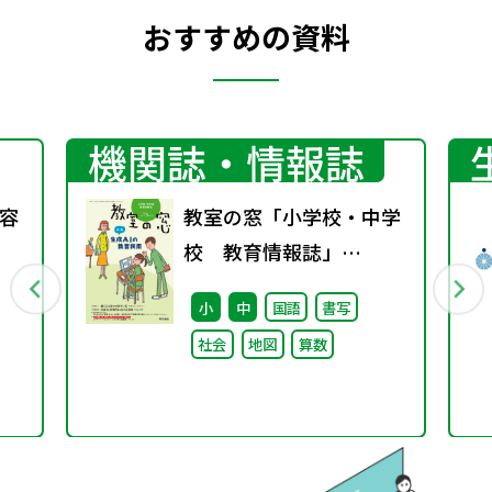
おすすめの資料
機関誌・情報誌
容
教室の窓「小学校・中学
校 教育情報誌」
vol.75 2025年4月発行
小
中
国語
書写
社会
地図
算数