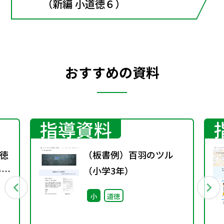
（新編 小道徳６）
おすすめの資料
指導資料
徳
（板書例）百羽のツル
ーヒ
（小学3年）
小
道徳