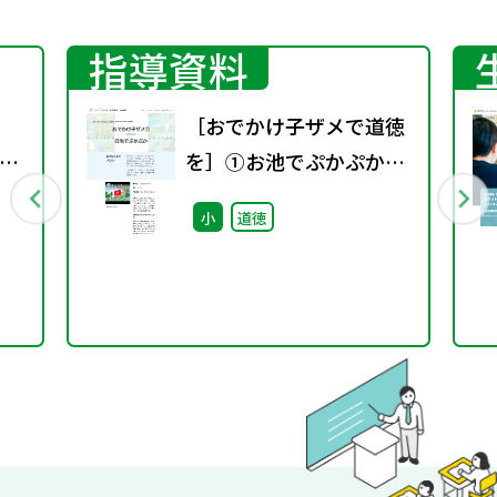
指導資料
［おでかけ子ザメで道徳
て
を］①お池でぷかぷか教
材+指導案
小
道徳